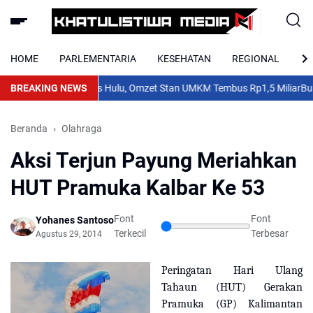
HOME
PARLEMENTARIA
KESEHATAN
REGIONAL
NA
upan PGD IV Kapuas Hulu, Omzet Stan UMKM Tembus Rp1,5 Miliar
BREAKING NEWS
Bupa
Beranda
Olahraga
Aksi Terjun Payung Meriahkan
HUT Pramuka Kalbar Ke 53
Font
Font
Yohanes Santoso
Terkecil
Terbesar
Agustus 29, 2014
Peringatan Hari Ulang
Tahaun (HUT) Gerakan
Pramuka (GP) Kalimantan