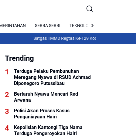
MERINTAHAN
SERBA SERBI
TEKNOLOGI
PARIWISATA
Satgas TMMD Regtas Ke-129 Kodim 1206/Putussibau Bangun 
Trending
Terduga Pelaku Pembunuhan
Meregang Nyawa di RSUD Achmad
Diponegoro Putussibau
Bertaruh Nyawa Mencari Red
Arwana
Polisi Akan Proses Kasus
Penganiayaan Hairi
Kepolisian Kantongi Tiga Nama
Terduga Pengeroyokan Hairi