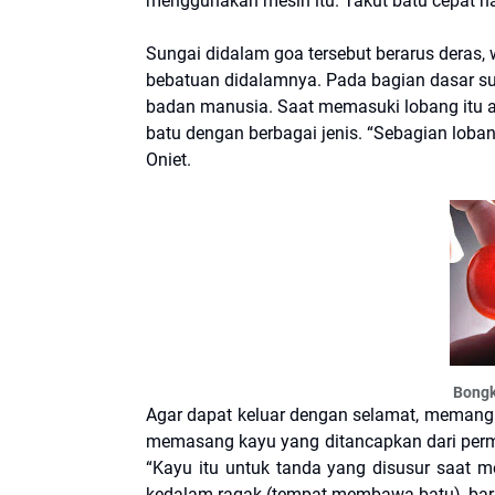
menggunakan mesin itu. Takut batu cepat hab
Sungai didalam goa tersebut berarus deras,
bebatuan didalamnya. Pada bagian dasar s
badan manusia. Saat memasuki lobang itu a
batu dengan berbagai jenis. “Sebagian lob
Oniet.
Bongk
Agar dapat keluar dengan selamat, memang
memasang kayu yang ditancapkan dari permu
“Kayu itu untuk tanda yang disusur saat
kedalam ragak (tempat membawa batu), baru 