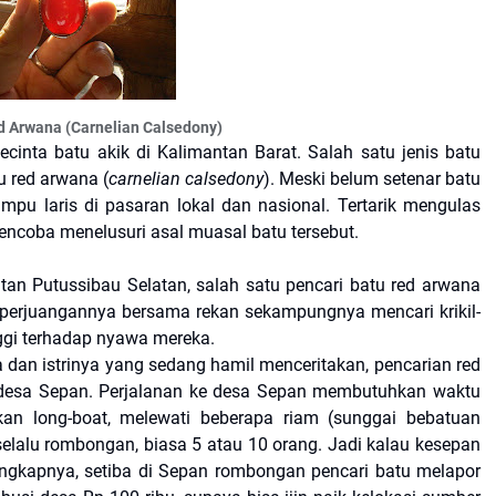
d Arwana (Carnelian Calsedony)
cinta batu akik di Kalimantan Barat. Salah satu jenis batu
u red arwana (
carnelian calsedony
). Meski belum setenar batu
pu laris di pasaran lokal dan nasional. Tertarik mengulas
mencoba menelusuri asal muasal batu tersebut.
an Putussibau Selatan, salah satu pencari batu red arwana
n perjuangannya bersama rekan sekampungnya mencari krikil-
inggi terhadap nyawa mereka.
 dan istrinya yang sedang hamil menceritakan, pencarian red
 desa Sepan. Perjalanan ke desa Sepan membutuhkan waktu
n long-boat, melewati beberapa riam (sunggai bebatuan
elalu rombongan, biasa 5 atau 10 orang. Jadi kalau kesepan
 ungkapnya, setiba di Sepan rombongan pencari batu melapor