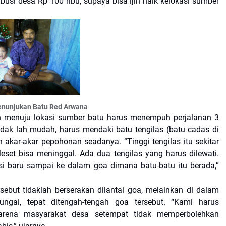
si desa Rp 100 ribu, supaya bisa ijin naik kelokasi sumber
enunjukan Batu Red Arwana
an menuju lokasi sumber batu harus menempuh perjalanan 3
idak lah mudah, harus mendaki batu tengilas (batu cadas di
 akar-akar pepohonan seadanya. “Tinggi tengilas itu sekitar
leset bisa meninggal. Ada dua tengilas yang harus dilewati.
asi baru sampai ke dalam goa dimana batu-batu itu berada,”
sebut tidaklah berserakan dilantai goa, melainkan di dalam
ngai, tepat ditengah-tengah goa tersebut. “Kami harus
arena masyarakat desa setempat tidak memperbolehkan