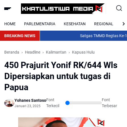
HOME
PARLEMENTARIA
KESEHATAN
REGIONAL
NA
BREAKING NEWS
Satgas TMMD Regtas Ke-129 
Beranda
Headline
Kalimantan
Kapuas Hulu
450 Prajurit Yonif RK/644 Wls
Dipersiapkan untuk tugas di
Papua
Font
Font
Yohanes Santoso
Terkecil
Terbesar
Januari 23, 2025