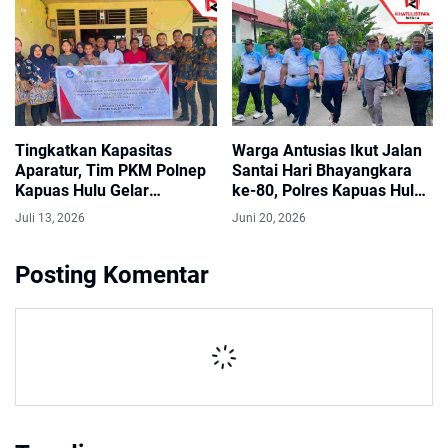
Tingkatkan Kapasitas
Warga Antusias Ikut Jalan
Aparatur, Tim PKM Polnep
Santai Hari Bhayangkara
Kapuas Hulu Gelar
ke-80, Polres Kapuas Hulu
Pelatihan Aplikasi RAB
Siapkan Hadiah Motor
Juli 13, 2026
Juni 20, 2026
Berbasis VBA Excel di Desa
Nanga Awin
Posting Komentar