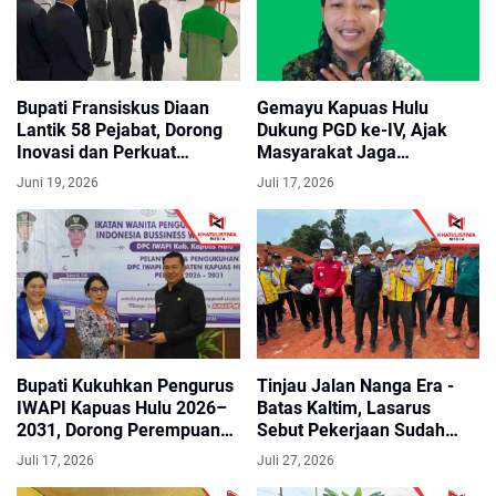
Bupati Fransiskus Diaan
Gemayu Kapuas Hulu
Lantik 58 Pejabat, Dorong
Dukung PGD ke-IV, Ajak
Inovasi dan Perkuat
Masyarakat Jaga
Pelayanan Publik
Persatuan dan Kerukunan
Juni 19, 2026
Juli 17, 2026
Bupati Kukuhkan Pengurus
Tinjau Jalan Nanga Era -
IWAPI Kapuas Hulu 2026–
Batas Kaltim, Lasarus
2031, Dorong Perempuan
Sebut Pekerjaan Sudah
Perkuat UMKM
Sesuai Harapan
Juli 17, 2026
Juli 27, 2026