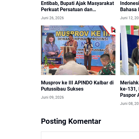
Entibab, Bupati Ajak Masyarakat
Indones
Perkuat Persatuan dan
Bahasa 
Lestarikan Budaya
Juni 26, 2026
Juni 12, 2
Musprov ke III APINDO Kalbar di
Meriahk
Putussibau Sukses
ke-131,
Paspor 
Juni 09, 2026
SATAP
Juni 08, 2
Posting Komentar