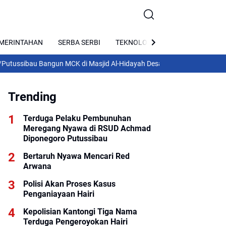
MERINTAHAN
SERBA SERBI
TEKNOLOGI
PARIWISATA
ibau Bangun MCK di Masjid Al-Hidayah Desa Ulak Pauk
Konferkab I PWI
Trending
Terduga Pelaku Pembunuhan
Meregang Nyawa di RSUD Achmad
Diponegoro Putussibau
Bertaruh Nyawa Mencari Red
Arwana
Polisi Akan Proses Kasus
Penganiayaan Hairi
Kepolisian Kantongi Tiga Nama
Terduga Pengeroyokan Hairi