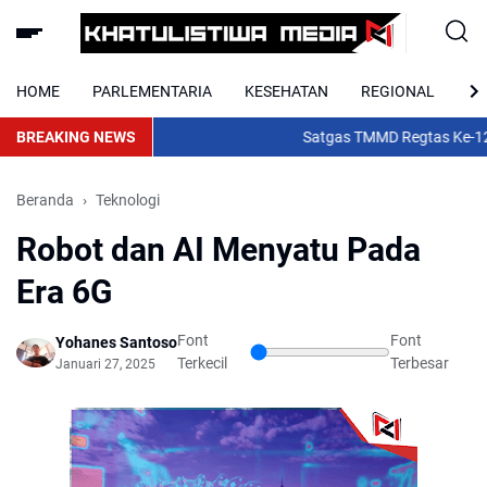
HOME
PARLEMENTARIA
KESEHATAN
REGIONAL
NA
BREAKING NEWS
Satgas TMMD Regtas Ke-129 K
Beranda
Teknologi
Robot dan AI Menyatu Pada
Era 6G
Font
Font
Yohanes Santoso
Terkecil
Terbesar
Januari 27, 2025