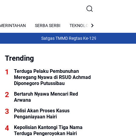
MERINTAHAN
SERBA SERBI
TEKNOLOGI
PARIWISATA
Satgas TMMD Regtas Ke-129 Kodim 1206/Putussibau Ba
Trending
Terduga Pelaku Pembunuhan
Meregang Nyawa di RSUD Achmad
Diponegoro Putussibau
Bertaruh Nyawa Mencari Red
Arwana
Polisi Akan Proses Kasus
Penganiayaan Hairi
Kepolisian Kantongi Tiga Nama
Terduga Pengeroyokan Hairi