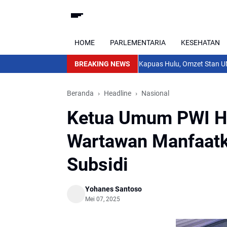
HOME
PARLEMENTARIA
KESEHATAN
dah Sesuai Harapan
Penutupan PGD IV Kapuas Hulu, Omzet Stan UMKM T
BREAKING NEWS
Beranda
Headline
Nasional
Ketua Umum PWI H
Wartawan Manfaat
Subsidi
Yohanes Santoso
Mei 07, 2025