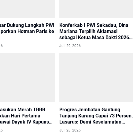
bar Dukung Langkah PWI
Konferkab I PWI Sekadau, Dina
aporkan Hotman Paris ke
Mariana Terpilih Aklamasi
sebagai Ketua Masa Bakti 2026–
2029
26
Juli 29, 2026
Pasukan Merah TBBR
Progres Jembatan Gantung
kan Hari Pertama
Tanjung Karang Capai 73 Persen,
awai Dayak IV Kapuas
Lasarus: Demi Keselamatan
Anak Sekolah
26
Juli 28, 2026