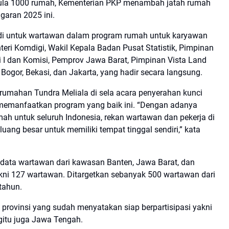
emula 1000 rumah, Kementerian PKP menambah jatah rumah
garan 2025 ini.
di untuk wartawan dalam program rumah untuk karyawan
nteri Komdigi, Wakil Kepala Badan Pusat Statistik, Pimpinan
 I dan Komisi, Pemprov Jawa Barat, Pimpinan Vista Land
 Bogor, Bekasi, dan Jakarta, yang hadir secara langsung.
umahan Tundra Meliala di sela acara penyerahan kunci
emanfaatkan program yang baik ini. “Dengan adanya
ah untuk seluruh Indonesia, rekan wartawan dan pekerja di
uang besar untuk memiliki tempat tinggal sendiri,” kata
 data wartawan dari kawasan Banten, Jawa Barat, dan
kni 127 wartawan. Ditargetkan sebanyak 500 wartawan dari
 tahun.
 provinsi yang sudah menyatakan siap berpartisipasi yakni
egitu juga Jawa Tengah.