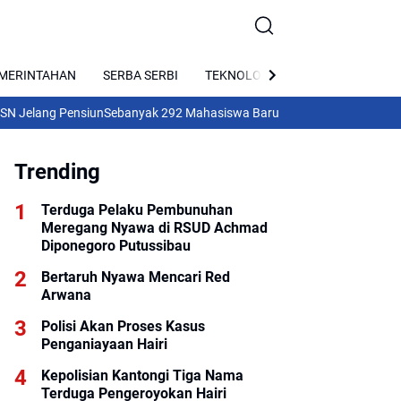
MERINTAHAN
SERBA SERBI
TEKNOLOGI
PARIWISATA
lang Pensiun
Sebanyak 292 Mahasiswa Baru Ikuti OSMB Universitas Terb
Trending
Terduga Pelaku Pembunuhan
Meregang Nyawa di RSUD Achmad
Diponegoro Putussibau
Bertaruh Nyawa Mencari Red
Arwana
Polisi Akan Proses Kasus
Penganiayaan Hairi
Kepolisian Kantongi Tiga Nama
Terduga Pengeroyokan Hairi